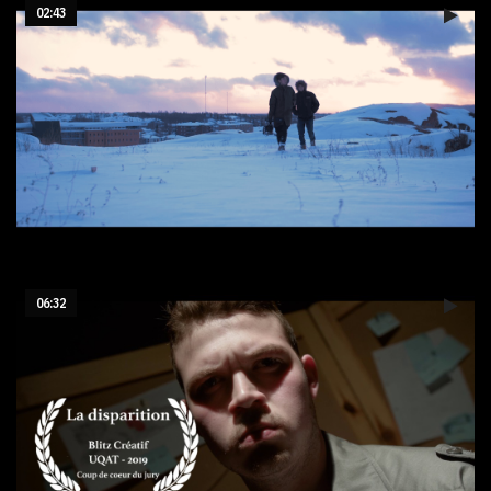
02:43
First Snow
06:32