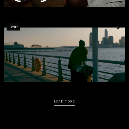
La disparition - 24h film
06:09
New York in a little walk
LOAD MORE