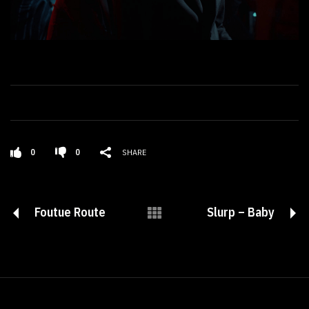
0
0
SHARE
Foutue Route
Slurp – Baby